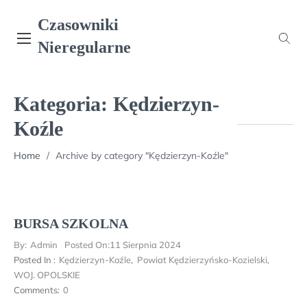
Skip
Czasowniki
to
content
Nieregularne
Kategoria:
Kędzierzyn-
Koźle
Home
/
Archive by category "Kędzierzyn-Koźle"
BURSA SZKOLNA
By:
Admin
Posted On:
11 Sierpnia 2024
Posted In :
Kędzierzyn-Koźle
,
Powiat Kędzierzyńsko-Kozielski
,
WOJ. OPOLSKIE
Comments:
0