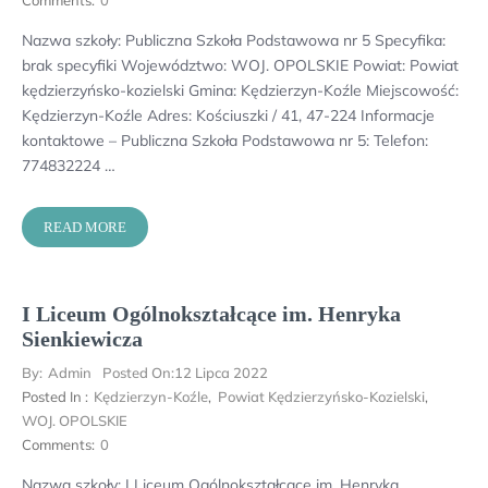
Comments:
0
Nazwa szkoły: Publiczna Szkoła Podstawowa nr 5 Specyfika:
brak specyfiki Województwo: WOJ. OPOLSKIE Powiat: Powiat
kędzierzyńsko-kozielski Gmina: Kędzierzyn-Koźle Miejscowość:
Kędzierzyn-Koźle Adres: Kościuszki / 41, 47-224 Informacje
kontaktowe – Publiczna Szkoła Podstawowa nr 5: Telefon:
774832224 …
READ MORE
I Liceum Ogólnokształcące im. Henryka
Sienkiewicza
By:
Admin
Posted On:
12 Lipca 2022
Posted In :
Kędzierzyn-Koźle
,
Powiat Kędzierzyńsko-Kozielski
,
WOJ. OPOLSKIE
Comments:
0
Nazwa szkoły: I Liceum Ogólnokształcące im. Henryka