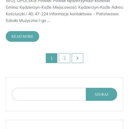
WOJ. OPOLSKIE Powiat: Powiat kędzierzyńsko-kozielski
Gmina: Kędzierzyn-Koźle Miejscowość: Kędzierzyn-Koźle Adres:
Kościuszki / 40, 47-224 Informacje kontaktowe – Państwowa
Szkoła Muzyczna I-go …
READ MORE
Stronicowanie
1
2
wpisów
SZUKAJ