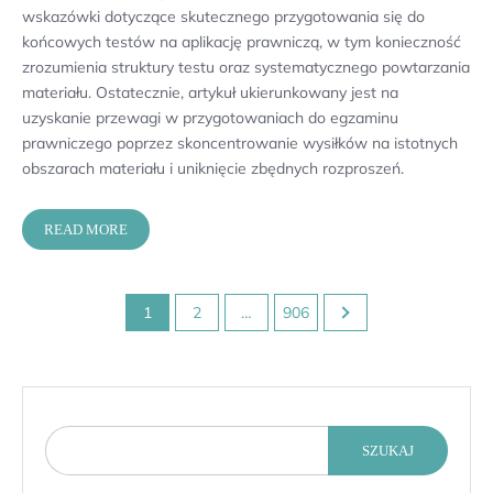
wskazówki dotyczące skutecznego przygotowania się do
końcowych testów na aplikację prawniczą, w tym konieczność
zrozumienia struktury testu oraz systematycznego powtarzania
materiału. Ostatecznie, artykuł ukierunkowany jest na
uzyskanie przewagi w przygotowaniach do egzaminu
prawniczego poprzez skoncentrowanie wysiłków na istotnych
obszarach materiału i uniknięcie zbędnych rozproszeń.
READ MORE
Stronicowanie
1
2
…
906
wpisów
SZUKAJ