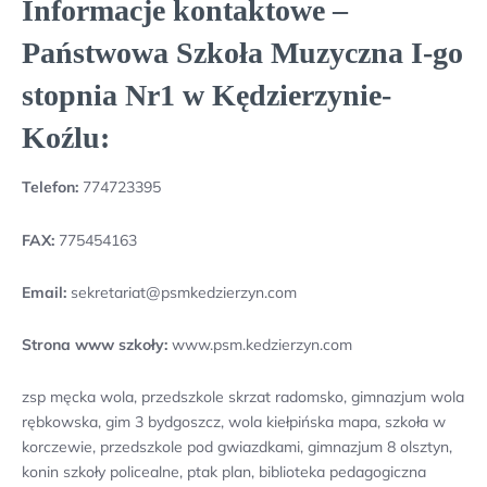
Informacje kontaktowe –
Państwowa Szkoła Muzyczna I-go
stopnia Nr1 w Kędzierzynie-
Koźlu:
Telefon:
774723395
FAX:
775454163
Email:
sekretariat@psmkedzierzyn.com
Strona www szkoły:
www.psm.kedzierzyn.com
zsp męcka wola, przedszkole skrzat radomsko, gimnazjum wola
rębkowska, gim 3 bydgoszcz, wola kiełpińska mapa, szkoła w
korczewie, przedszkole pod gwiazdkami, gimnazjum 8 olsztyn,
konin szkoły policealne, ptak plan, biblioteka pedagogiczna