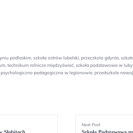
yniu podlaskim, szkoła ostrów lubelski, przeczkola gdynia, szk
m, technikum rolnicze międzyświeć, szkoła podstawowa w lubycz
 psychologiczno pedagogiczna w legionowie, przedszkole nawojo
Next Post
w Słobitach
Szkoła Podstawowa nr