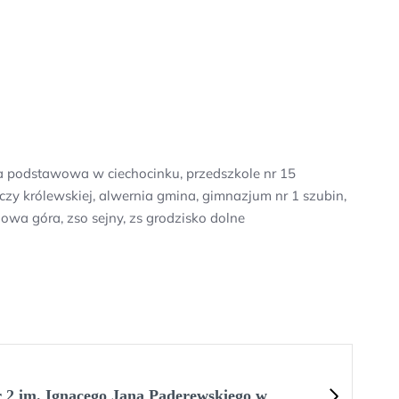
oła podstawowa w ciechocinku, przedszkole nr 15
y królewskiej, alwernia gmina, gimnazjum nr 1 szubin,
wa góra, zso sejny, zs grodzisko dolne
 2 im. Ignacego Jana Paderewskiego w