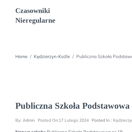
Skip
Czasowniki
to
content
Nieregularne
Home
/
Kędzierzyn-Koźle
/
Publiczna Szkoła Podstaw
Publiczna Szkoła Podstawowa 
By:
Admin
Posted On:
17 Lutego 2024
Posted In :
Kędzierzy
Nazwa szkoły:
Publiczna Szkoła Podstawowa nr 18