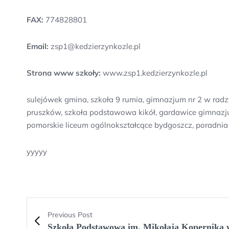
FAX:
774828801
Email:
zsp1@kedzierzynkozle.pl
Strona www szkoły:
www.zsp1.kedzierzynkozle.pl
sulejówek gmina, szkoła 9 rumia, gimnazjum nr 2 w radz
pruszków, szkoła podstawowa kikół, gardawice gimnazju
pomorskie liceum ogólnokształcące bydgoszcz, poradnia
yyyyy
Previous Post
Szkoła Podstawowa im. Mikołaja Kopernika 