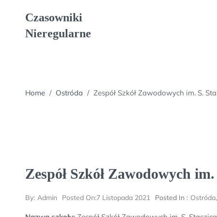
Skip
Czasowniki
to
content
Nieregularne
Home
/
Ostróda
/
Zespół Szkół Zawodowych im. S. Sta
Zespół Szkół Zawodowych im. 
By:
Admin
Posted On:
7 Listopada 2021
Posted In :
Ostróda
Nazwa szkoły:
Zespół Szkół Zawodowych im. S. Staszica