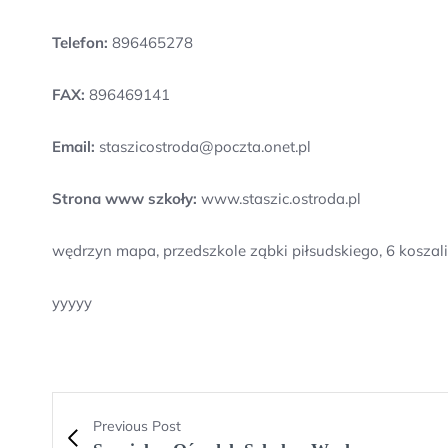
Telefon:
896465278
FAX:
896469141
Email:
staszicostroda@poczta.onet.pl
Strona www szkoły:
www.staszic.ostroda.pl
wędrzyn mapa, przedszkole ząbki piłsudskiego, 6 koszal
yyyyy
Previous Post