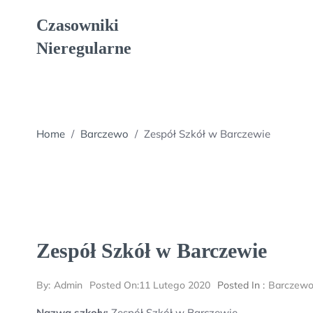
Skip
Czasowniki
to
content
Nieregularne
Home
/
Barczewo
/
Zespół Szkół w Barczewie
Zespół Szkół w Barczewie
By:
Admin
Posted On:
11 Lutego 2020
Posted In :
Barczew
Nazwa szkoły:
Zespół Szkół w Barczewie