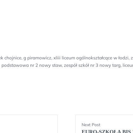
k chojnice, g piramowicz, xliii liceum ogólnokształcące w łod
ła podstawowa nr 2 nowy staw, zespół szkół nr 3 nowy targ, lic
Next Post
EURO-SZKOŁA BIS