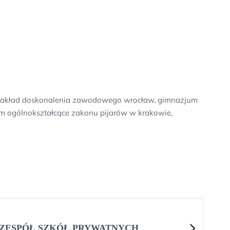
zi, zakład doskonalenia zawodowego wrocław, gimnazjum
eum ogólnokształcące zakonu pijarów w krakowie,
 ZESPÓŁ SZKÓŁ PRYWATNYCH