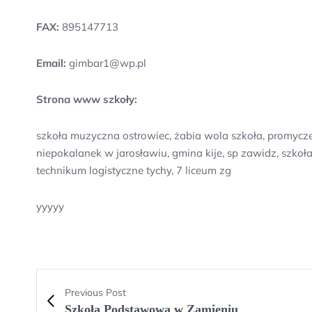
FAX:
895147713
Email:
gimbar1@wp.pl
Strona www szkoły:
szkoła muzyczna ostrowiec, żabia wola szkoła, promycze
niepokalanek w jarosławiu, gmina kije, sp zawidz, szko
technikum logistyczne tychy, 7 liceum zg
yyyyy
Previous Post
Szkoła Podstawowa w Zamieniu