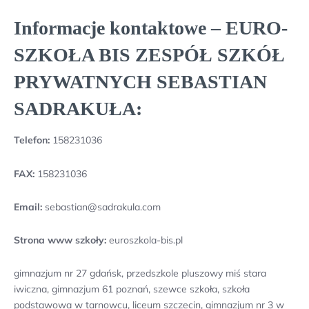
Informacje kontaktowe – EURO-
SZKOŁA BIS ZESPÓŁ SZKÓŁ
PRYWATNYCH SEBASTIAN
SADRAKUŁA:
Telefon:
158231036
FAX:
158231036
Email:
sebastian@sadrakula.com
Strona www szkoły:
euroszkola-bis.pl
gimnazjum nr 27 gdańsk, przedszkole pluszowy miś stara
iwiczna, gimnazjum 61 poznań, szewce szkoła, szkoła
podstawowa w tarnowcu, liceum szczecin, gimnazjum nr 3 w