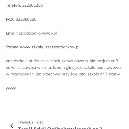
Telefon:
322866250
FAX:
322866250
Email:
zsradzionkow@op.pl
Strona www szkoły:
zset.radzionkow.pl
przedszkole nutka szczecinek, canva poznań, gimnazjum nr 3
nakło, zs zawoja wilczna, liceum glinojeck, szkoła podstawowa
w młodzawach, jan brzechwa przyjście lata, szkoła nr 7 tczew
yyyyy
Previous Post