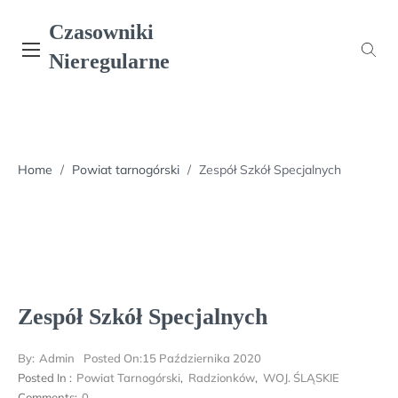
Skip
Czasowniki
to
content
Nieregularne
Home
/
Powiat tarnogórski
/
Zespół Szkół Specjalnych
Zespół Szkół Specjalnych
By:
Admin
Posted On:
15 Października 2020
Posted In :
Powiat Tarnogórski
,
Radzionków
,
WOJ. ŚLĄSKIE
Comments:
0