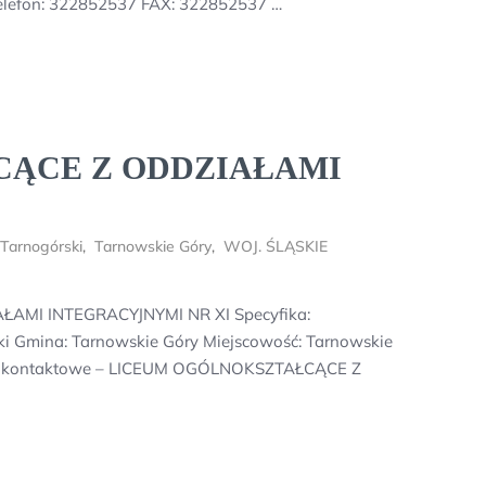
Telefon: 322852537 FAX: 322852537 …
ĄCE Z ODDZIAŁAMI
Tarnogórski
,
Tarnowskie Góry
,
WOJ. ŚLĄSKIE
AMI INTEGRACYJNYMI NR XI Specyfika:
i Gmina: Tarnowskie Góry Miejscowość: Tarnowskie
cje kontaktowe – LICEUM OGÓLNOKSZTAŁCĄCE Z