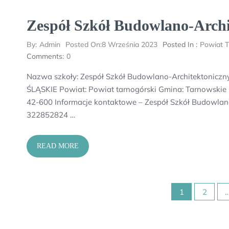
Zespół Szkół Budowlano-Archi
By:
Admin
Posted On:
8 Września 2023
Posted In :
Powiat T
Comments:
0
Nazwa szkoły: Zespół Szkół Budowlano-Architektoniczn
ŚLĄSKIE Powiat: Powiat tarnogórski Gmina: Tarnowskie G
42-600 Informacje kontaktowe – Zespół Szkół Budowlano
322852824 …
READ MORE
Stronicowanie
1
2
wpisów