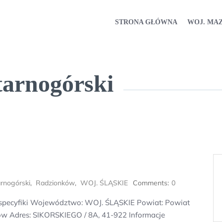
STRONA GŁÓWNA
WOJ. MA
tarnogórski
rnogórski
,
Radzionków
,
WOJ. ŚLĄSKIE
Comments:
0
 specyfiki Województwo: WOJ. ŚLĄSKIE Powiat: Powiat
w Adres: SIKORSKIEGO / 8A, 41-922 Informacje