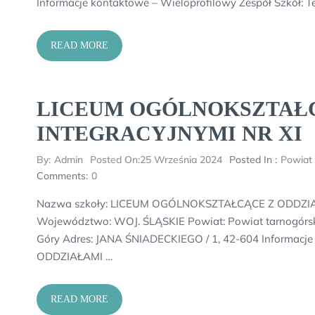
Informacje kontaktowe – Wieloprofilowy Zespół Szkół: 
READ MORE
LICEUM OGÓLNOKSZTAŁC
INTEGRACYJNYMI NR XI
By:
Admin
Posted On:
25 Września 2024
Posted In :
Powiat 
Comments:
0
Nazwa szkoły: LICEUM OGÓLNOKSZTAŁCĄCE Z ODDZIAŁ
Województwo: WOJ. ŚLĄSKIE Powiat: Powiat tarnogórsk
Góry Adres: JANA ŚNIADECKIEGO / 1, 42-604 Informa
ODDZIAŁAMI …
READ MORE