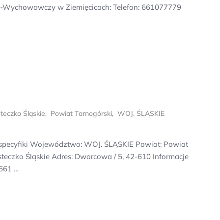
no-Wychowawczy w Ziemięcicach: Telefon: 661077779
teczko Śląskie
,
Powiat Tarnogórski
,
WOJ. ŚLĄSKIE
 specyfiki Województwo: WOJ. ŚLĄSKIE Powiat: Powiat
steczko Śląskie Adres: Dworcowa / 5, 42-610 Informacje
661 …