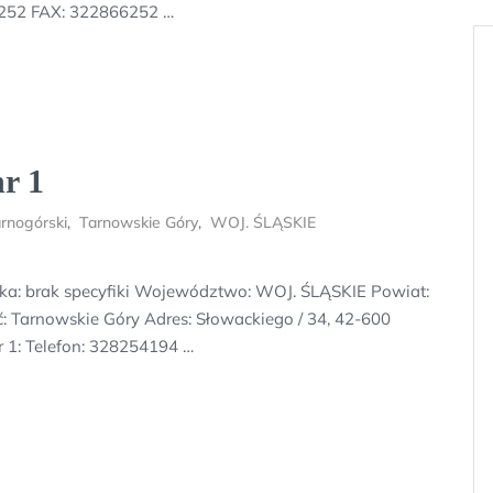
6252 FAX: 322866252 …
r 1
rnogórski
,
Tarnowskie Góry
,
WOJ. ŚLĄSKIE
ika: brak specyfiki Województwo: WOJ. ŚLĄSKIE Powiat:
: Tarnowskie Góry Adres: Słowackiego / 34, 42-600
 1: Telefon: 328254194 …