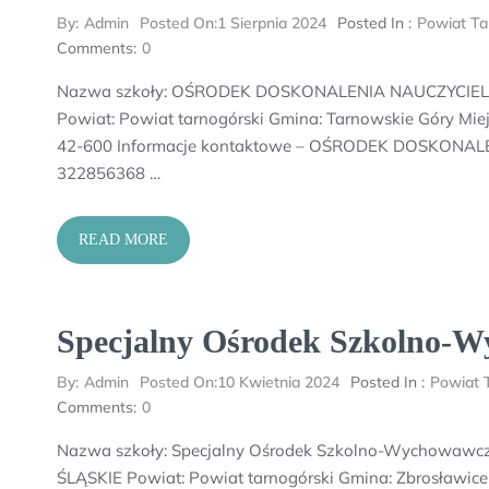
By:
Admin
Posted On:
1 Sierpnia 2024
Posted In :
Powiat Ta
Comments:
0
Nazwa szkoły: OŚRODEK DOSKONALENIA NAUCZYCIELI 
Powiat: Powiat tarnogórski Gmina: Tarnowskie Góry Mie
42-600 Informacje kontaktowe – OŚRODEK DOSKONALE
322856368 …
READ MORE
Specjalny Ośrodek Szkolno-W
By:
Admin
Posted On:
10 Kwietnia 2024
Posted In :
Powiat 
Comments:
0
Nazwa szkoły: Specjalny Ośrodek Szkolno-Wychowawcz
ŚLĄSKIE Powiat: Powiat tarnogórski Gmina: Zbrosławice 