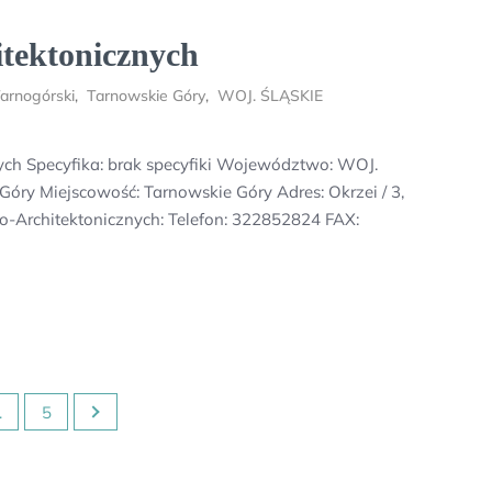
tektonicznych
arnogórski
,
Tarnowskie Góry
,
WOJ. ŚLĄSKIE
ych Specyfika: brak specyfiki Województwo: WOJ.
óry Miejscowość: Tarnowskie Góry Adres: Okrzei / 3,
-Architektonicznych: Telefon: 322852824 FAX:
…
5