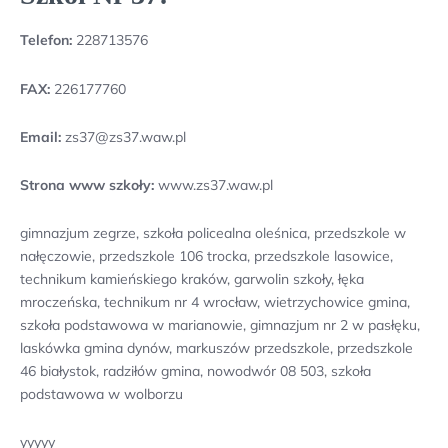
Telefon:
228713576
FAX:
226177760
Email:
zs37@zs37.waw.pl
Strona www szkoły:
www.zs37.waw.pl
gimnazjum zegrze, szkoła policealna oleśnica, przedszkole w
nałęczowie, przedszkole 106 trocka, przedszkole lasowice,
technikum kamieńskiego kraków, garwolin szkoły, łęka
mroczeńska, technikum nr 4 wrocław, wietrzychowice gmina,
szkoła podstawowa w marianowie, gimnazjum nr 2 w pasłęku,
laskówka gmina dynów, markuszów przedszkole, przedszkole
46 białystok, radziłów gmina, nowodwór 08 503, szkoła
podstawowa w wolborzu
yyyyy