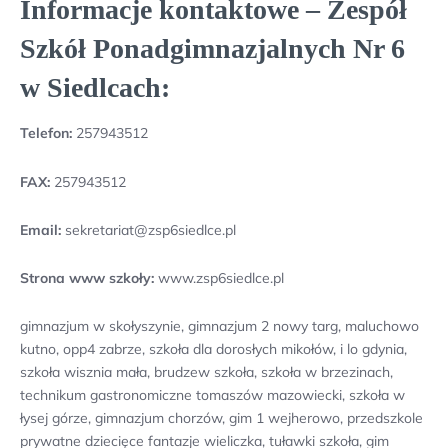
Informacje kontaktowe – Zespół
Szkół Ponadgimnazjalnych Nr 6
w Siedlcach:
Telefon:
257943512
FAX:
257943512
Email:
sekretariat@zsp6siedlce.pl
Strona www szkoły:
www.zsp6siedlce.pl
gimnazjum w skołyszynie, gimnazjum 2 nowy targ, maluchowo
kutno, opp4 zabrze, szkoła dla dorosłych mikołów, i lo gdynia,
szkoła wisznia mała, brudzew szkoła, szkoła w brzezinach,
technikum gastronomiczne tomaszów mazowiecki, szkoła w
łysej górze, gimnazjum chorzów, gim 1 wejherowo, przedszkole
prywatne dziecięce fantazje wieliczka, tuławki szkoła, gim