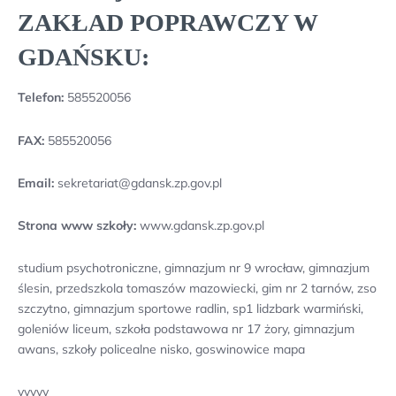
ZAKŁAD POPRAWCZY W
GDAŃSKU:
Telefon:
585520056
FAX:
585520056
Email:
sekretariat@gdansk.zp.gov.pl
Strona www szkoły:
www.gdansk.zp.gov.pl
studium psychotroniczne, gimnazjum nr 9 wrocław, gimnazjum
ślesin, przedszkola tomaszów mazowiecki, gim nr 2 tarnów, zso
szczytno, gimnazjum sportowe radlin, sp1 lidzbark warmiński,
goleniów liceum, szkoła podstawowa nr 17 żory, gimnazjum
awans, szkoły policealne nisko, goswinowice mapa
yyyyy