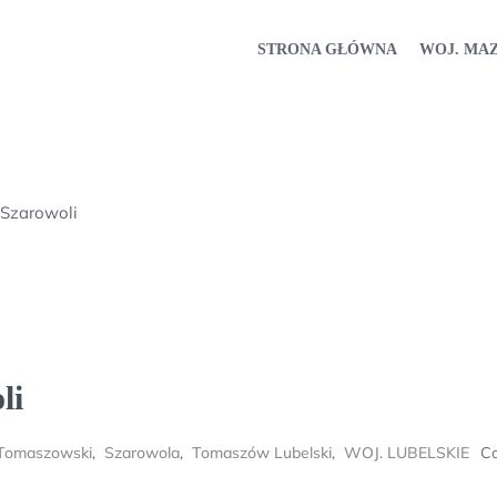
STRONA GŁÓWNA
WOJ. MA
Szarowoli
li
Tomaszowski
,
Szarowola
,
Tomaszów Lubelski
,
WOJ. LUBELSKIE
C