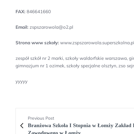
FAX:
846641660
Email:
zspszarowola@o2.pl
Strona www szkoły:
www.zspszarowola.superszkolna.p
zespół szkół nr 2 marki, szkoły waldorfskie warszawa
gimnazjum nr 1 ozimek, szkoły specjalne olsztyn, zso sej
yyyyy
Previous Post
Branżowa Szkoła I Stopnia w Łomży Zakład 
Zawodowego w Łomży