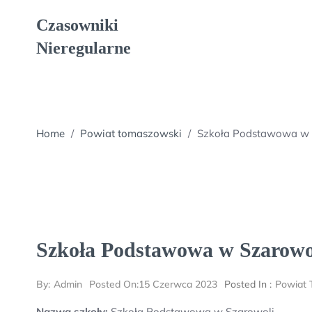
Skip
Czasowniki
to
content
Nieregularne
Home
/
Powiat tomaszowski
/
Szkoła Podstawowa w 
Szkoła Podstawowa w Szarowo
By:
Admin
Posted On:
15 Czerwca 2023
Posted In :
Powiat 
Nazwa szkoły:
Szkoła Podstawowa w Szarowoli