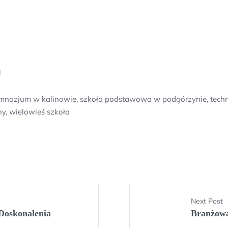
l
, gimnazjum w kalinowie, szkoła podstawowa w podgórzynie, te
ny, wielowieś szkoła
Next Post
Doskonalenia
Branżowa