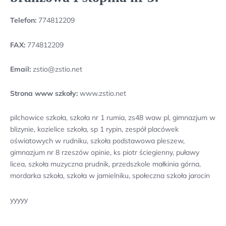
Telefon:
774812209
FAX:
774812209
Email:
zstio@zstio.net
Strona www szkoły:
www.zstio.net
pilchowice szkoła, szkoła nr 1 rumia, zs48 waw pl, gimnazjum w
blizynie, kozielice szkoła, sp 1 rypin, zespół placówek
oświatowych w rudniku, szkoła podstawowa pleszew,
gimnazjum nr 8 rzeszów opinie, ks piotr ściegienny, puławy
licea, szkoła muzyczna prudnik, przedszkole małkinia górna,
mordarka szkoła, szkoła w jamielniku, społeczna szkoła jarocin
yyyyy