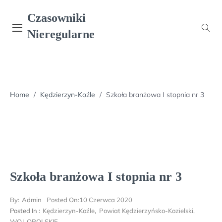
Skip
Czasowniki
to
content
Nieregularne
Home
/
Kędzierzyn-Koźle
/
Szkoła branżowa I stopnia nr 3
Szkoła branżowa I stopnia nr 3
By:
Admin
Posted On:
10 Czerwca 2020
Posted In :
Kędzierzyn-Koźle
,
Powiat Kędzierzyńsko-Kozielski
,
WOJ. OPOLSKIE