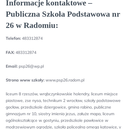
Informacje kontaktowe –
Publiczna Szkoła Podstawowa nr
26 w Radomiu:
Telefon:
483312874
FAX:
483312874
Email:
psp26@wp.pl
Strona www szkoły:
www.psp26.radom.pl
liceum 8 rzeszów, wrąbczynkowskie holendry, liceum miejsce
piastowe, zse nysa, technikum 2 wrocław, szkoły podstawowe
gocław, przedszkole dziergowice, gmina rabino, publiczne
gimnazjum nr 10, siostry imienia jezus, załuże mapa, liceum
ogólnokształcące w gostyniu, przedszkole pawłowice w
modrzewiowym ogrodzie, szkoła policealna omega katowice, v