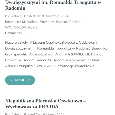
Dwujęzycznymi im. Romualda Traugutta w
Radomiu
By:
Admin
Posted On:
28 Kwietnia 2024
Posted In :
M. Radom
,
Powiat M. Radom
,
Radom
,
WOJ. MAZOWIECKIE
Comments:
0
Nazwa szkoły: V Liceum Ogólnokształcące z Oddziałami
Dwujęzycznymi im. Romualda Traugutta w Radomiu Specyfika:
brak specyfiki Województwo: WOJ. MAZOWIECKIE Powiat:
Powiat m. Radom Gmina: M. Radom Miejscowość: Radom
Adres: Traugutta / 52a, 26-600 Informacje kontaktowe …
READ MORE
Niepubliczna Placówka Oświatowo –
Wychowawcza FRAJDA
By:
Admin
Posted On:
19 Marca 2024