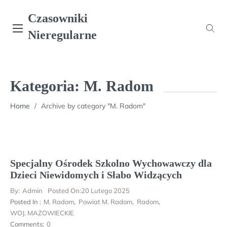
Skip
Czasowniki
to
content
Nieregularne
Kategoria:
M. Radom
Home
/
Archive by category "M. Radom"
Specjalny Ośrodek Szkolno Wychowawczy dla
Dzieci Niewidomych i Słabo Widzących
By:
Admin
Posted On:
20 Lutego 2025
Posted In :
M. Radom
,
Powiat M. Radom
,
Radom
,
WOJ. MAZOWIECKIE
Comments:
0