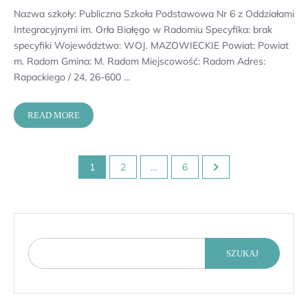
Nazwa szkoły: Publiczna Szkoła Podstawowa Nr 6 z Oddziałami
Integracyjnymi im. Orła Białęgo w Radomiu Specyfika: brak
specyfiki Województwo: WOJ. MAZOWIECKIE Powiat: Powiat
m. Radom Gmina: M. Radom Miejscowość: Radom Adres:
Rapackiego / 24, 26-600 …
READ MORE
Stronicowanie
1
2
…
6
wpisów
SZUKAJ