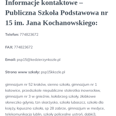
Informacje kontaktowe –
Publiczna Szkoła Podstawowa nr
15 im. Jana Kochanowskiego:
Telefon:
774823672
FAX:
774823672
Email:
psp15@kedzierzynkozle.pl
Strona www szkoły:
psp15kkozle.pl
gimnazjum nr 52 kraków, sienno szkoła, gimnazjum nr 1
katowice, przedszkole niepubliczne stokrotka inowrocław,
gimnazjum nr 3 w gnieźnie, kołobrzeg szkoły, żłobkowe
słoneczko gdynia, tzn skarżysko, szkoła lubaszcz, szkoła dla
księży, łopuszno szkoła, sp 28 zabrze, gimnazjum w medyce,
telekomunikacja lublin, szkoły policealne ustroń, dabki3,