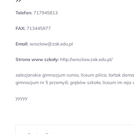
Telefon:
717945813
FAX:
713445977
Email:
wroclaw@zak.edu.pl
Strona www szkoły:
http://wroclaw.zak.edu.pl/
salezjanskie gimnazjum rumia, liceum pilica, tartak do
gimnazjum nr 5 przemyśl, grębów szkoła, liceum im reja
yyyyy