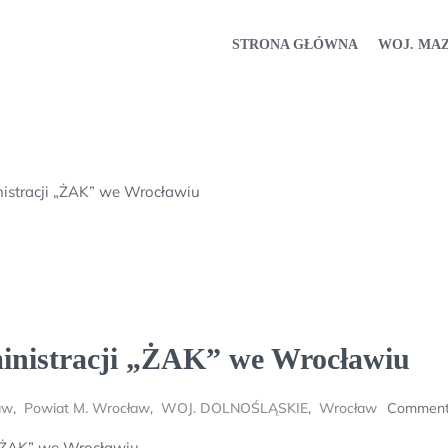
STRONA GŁÓWNA
WOJ. MA
nistracji „ŻAK” we Wrocławiu
ministracji „ŻAK” we Wrocławiu
aw
,
Powiat M. Wrocław
,
WOJ. DOLNOŚLĄSKIE
,
Wrocław
Comment
 „ŻAK” we Wrocławiu