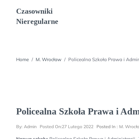
Skip
Czasowniki
to
content
Nieregularne
Home
/
M. Wrocław
/
Policealna Szkoła Prawa i Admi
Policealna Szkoła Prawa i Ad
By:
Admin
Posted On:
27 Lutego 2022
Posted In :
M. Wrocł
Nazwa szkoły:
Policealna Szkoła Prawa i Administracji