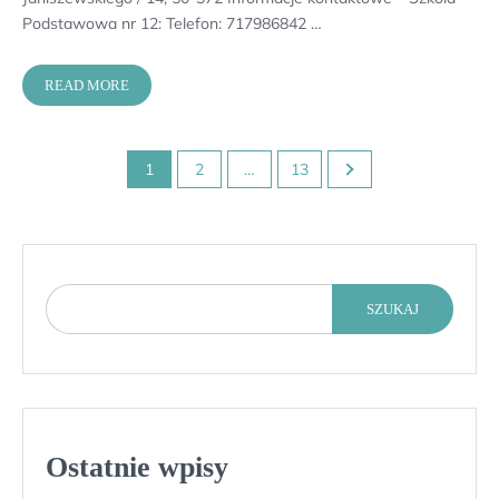
Podstawowa nr 12: Telefon: 717986842 …
READ MORE
Stronicowanie
1
2
…
13
wpisów
SZUKAJ
Ostatnie wpisy