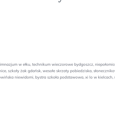
 gimnazjum w ełku, technikum wieczorowe bydgoszcz, niepołomi
e, szkoły żak gdańsk, wesołe skrzaty pobiedziska, słoneczniko
owińska niewidomi, bystra szkoła podstawowa, xi lo w kielcach, 