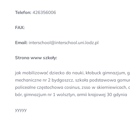
Telefon:
426356006
FAX:
Email:
interschool@interschool.uni.lodz.pl
Strona www szkoły:
jak mobilizować dziecko do nauki, kłobuck gimnazjum,
mechaniczne nr 2 bydgoszcz, szkoła podstawowa gomunic
policealne częstochowa cosinus, zsso w skierniewicach, 
bór, gimnazjum nr 1 wolsztyn, armii krajowej 30 gdynia
yyyyy