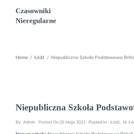
Skip
Czasowniki
to
content
Nieregularne
Home
/
Łódź
/
Niepubliczna Szkoła Podstawowa British
Niepubliczna Szkoła Podstawow
By:
Admin
Posted On:
25 Maja 2022
Posted In :
Łódź
,
M. Łó
Nazwa szkoły:
Niepubliczna Szkoła Podstawowa British I