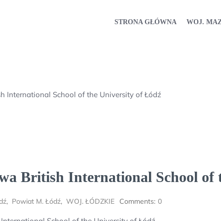
STRONA GŁÓWNA
WOJ. MA
 International School of the University of Łódź
a British International School of 
dź
,
Powiat M. Łódź
,
WOJ. ŁÓDZKIE
Comments:
0
nternational School of the University of Łódź