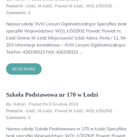
Posted In :
Łódź
,
M. Łódź
,
Powiat M. Łódź
,
WOJ. ŁÓDZKIE
Comments:
0
Nazwa szkoły: XVIII Liceum Ogólnoktszałcące Specyfika: brak
specyfiki Województwo: WOJ. ŁÓDZKIE Powiat: Powiat m.
Łódź Gmina: M. Łódź Miejscowość: Łódź Adres: Perla / 11, 94-
203 Informacje kontaktowe – XVIII Liceum Ogólnoktszałcące:
Telefon: 426339323 FAX: 426339323 …
READ MORE
Szkoła Podstawowa nr 170 w Łodzi
By:
Admin
Posted On:
3 Grudnia 2024
Posted In :
Łódź
,
M. Łódź
,
Powiat M. Łódź
,
WOJ. ŁÓDZKIE
Comments:
0
Nazwa szkoły: Szkoła Podstawowa nr 170 w Łodzi Specyfika:
brak specyfiki Województwo: WOJ. ŁÓDZKIE Powiat: Powiat