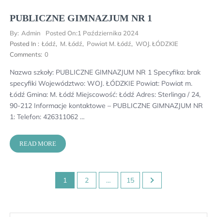
PUBLICZNE GIMNAZJUM NR 1
By:
Admin
Posted On:
1 Października 2024
Posted In :
Łódź
,
M. Łódź
,
Powiat M. Łódź
,
WOJ. ŁÓDZKIE
Comments:
0
Nazwa szkoły: PUBLICZNE GIMNAZJUM NR 1 Specyfika: brak
specyfiki Województwo: WOJ. ŁÓDZKIE Powiat: Powiat m.
Łódź Gmina: M. Łódź Miejscowość: Łódź Adres: Sterlinga / 24,
90-212 Informacje kontaktowe – PUBLICZNE GIMNAZJUM NR
1: Telefon: 426311062 …
READ MORE
Stronicowanie
1
2
…
15
wpisów