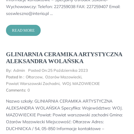
Wychowawczy: Telefon: 227259038 FAX: 227259407 Email:
soswleszno@interia.pl …
READ MORE
GLINIARNIA CERAMIKA ARTYSTYCZNA
ALEKSANDRA WOLAŃSKA
By:
Admin
Posted On:
25 Października 2023
Posted In :
Ołtarzew
,
Ożarów Mazowiecki
,
Powiat Warszawski Zachodni
,
WOJ. MAZOWIECKIE
Comments:
0
Nazwa szkoły: GLINIARNIA CERAMIKA ARTYSTYCZNA
ALEKSANDRA WOLAŃSKA Specyfika: Województwo: WOJ.
MAZOWIECKIE Powiat: Powiat warszawski zachodni Gmina:
Ożarów Mazowiecki Miejscowość: Ołtarzew Adres:
DUCHNICKA / 54, 05-850 Informacje kontaktowe –