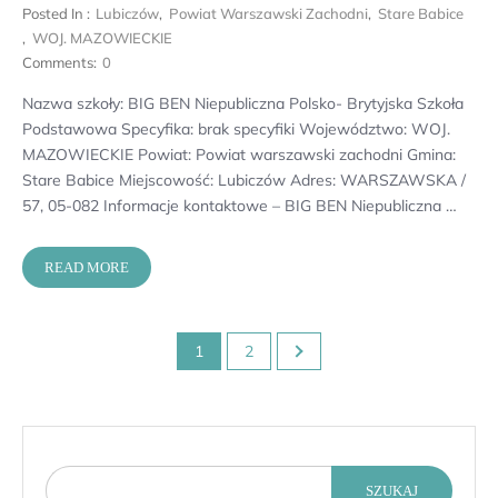
Posted In :
Lubiczów
,
Powiat Warszawski Zachodni
,
Stare Babice
,
WOJ. MAZOWIECKIE
Comments:
0
Nazwa szkoły: BIG BEN Niepubliczna Polsko- Brytyjska Szkoła
Podstawowa Specyfika: brak specyfiki Województwo: WOJ.
MAZOWIECKIE Powiat: Powiat warszawski zachodni Gmina:
Stare Babice Miejscowość: Lubiczów Adres: WARSZAWSKA /
57, 05-082 Informacje kontaktowe – BIG BEN Niepubliczna …
READ MORE
Stronicowanie
1
2
wpisów
SZUKAJ