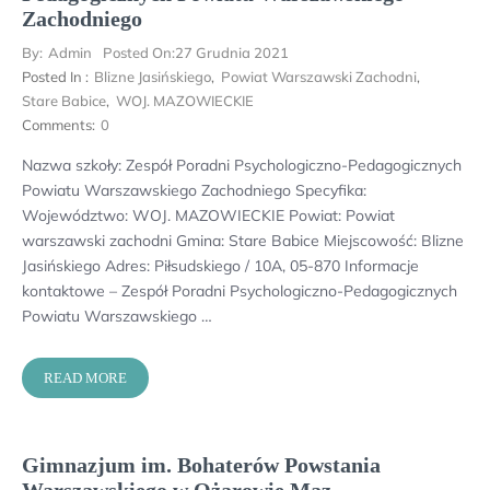
Zachodniego
By:
Admin
Posted On:
27 Grudnia 2021
Posted In :
Blizne Jasińskiego
,
Powiat Warszawski Zachodni
,
Stare Babice
,
WOJ. MAZOWIECKIE
Comments:
0
Nazwa szkoły: Zespół Poradni Psychologiczno-Pedagogicznych
Powiatu Warszawskiego Zachodniego Specyfika:
Województwo: WOJ. MAZOWIECKIE Powiat: Powiat
warszawski zachodni Gmina: Stare Babice Miejscowość: Blizne
Jasińskiego Adres: Piłsudskiego / 10A, 05-870 Informacje
kontaktowe – Zespół Poradni Psychologiczno-Pedagogicznych
Powiatu Warszawskiego …
READ MORE
Gimnazjum im. Bohaterów Powstania
Warszawskiego w Ożarowie Maz.