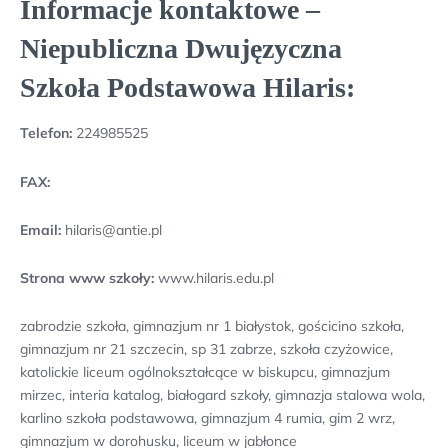
Informacje kontaktowe –
Niepubliczna Dwujęzyczna
Szkoła Podstawowa Hilaris:
Telefon:
224985525
FAX:
Email:
hilaris@antie.pl
Strona www szkoły:
www.hilaris.edu.pl
zabrodzie szkoła, gimnazjum nr 1 białystok, gościcino szkoła,
gimnazjum nr 21 szczecin, sp 31 zabrze, szkoła czyżowice,
katolickie liceum ogólnokształcące w biskupcu, gimnazjum
mirzec, interia katalog, białogard szkoły, gimnazja stalowa wola,
karlino szkoła podstawowa, gimnazjum 4 rumia, gim 2 wrz,
gimnazjum w dorohusku, liceum w jabłonce