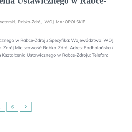
enia Ustawicznego w Rabce-
otarski
,
Rabka-Zdrój
,
WOJ. MAŁOPOLSKIE
icznego w Rabce-Zdroju Specyfika: Województwo: WOJ.
Zdrój Miejscowość: Rabka-Zdrój Adres: Podhalańska /
 Kształcenia Ustawicznego w Rabce-Zdroju: Telefon:
…
6