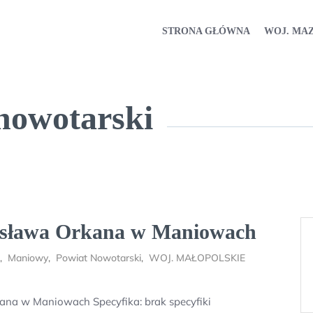
STRONA GŁÓWNA
WOJ. MA
nowotarski
ysława Orkana w Maniowach
,
Maniowy
,
Powiat Nowotarski
,
WOJ. MAŁOPOLSKIE
na w Maniowach Specyfika: brak specyfiki