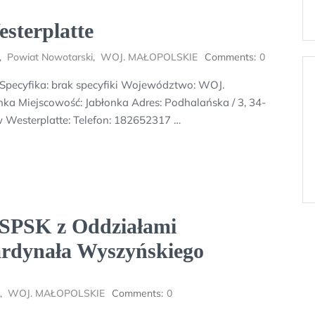
sterplatte
,
Powiat Nowotarski
,
WOJ. MAŁOPOLSKIE
Comments:
0
 Specyfika: brak specyfiki Województwo: WOJ.
a Miejscowość: Jabłonka Adres: Podhalańska / 3, 34-
w Westerplatte: Telefon: 182652317 …
 SPSK z Oddziałami
ardynała Wyszyńskiego
,
WOJ. MAŁOPOLSKIE
Comments:
0