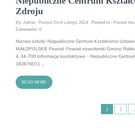
Niepubliczne Centrum Kształc
Zdroju
By:
Admin
Posted On:
4 Lutego 2024
Posted In :
Powiat Now
Comments:
0
Nazwa szkoły: Niepubliczne Centrum Kształcenia Ustaw
MAŁOPOLSKIE Powiat: Powiat nowotarski Gmina: Rabka-
4, 34-700 Informacje kontaktowe – Niepubliczne Centrum
182676011 …
READ MORE
Stronicowanie
1
2
wpisów