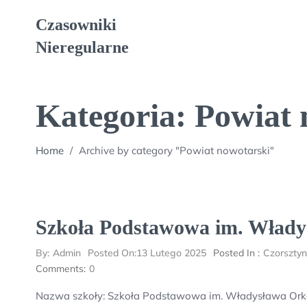
Skip
Czasowniki
to
content
Nieregularne
Kategoria:
Powiat 
Home
/
Archive by category "Powiat nowotarski"
Szkoła Podstawowa im. Wład
By:
Admin
Posted On:
13 Lutego 2025
Posted In :
Czorsztyn
Comments:
0
Nazwa szkoły: Szkoła Podstawowa im. Władysława Orka