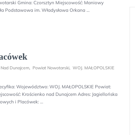
tarski Gmina: Czorsztyn Miejscowość: Maniowy
zkoła Podstawowa im. Władysława Orkana …
lacówek
o Nad Dunajcem
,
Powiat Nowotarski
,
WOJ. MAŁOPOLSKIE
pecyfika: Województwo: WOJ. MAŁOPOLSKIE Powiat:
jscowość: Krościenko nad Dunajcem Adres: Jagiellońska
dowych i Placówek: …