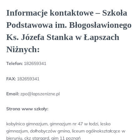
Informacje kontaktowe – Szkoła
Podstawowa im. Błogosławionego
Ks. Józefa Stanka w Łapszach
Niżnych:
Telefon:
182659341
FAX:
182659341
Email:
zpo@lapszenizne.pl
Strona www szkoły:
kobylnica gimnazjum, gimnazjum nr 47 w łodzi, lesko
gimnazjum, dołhobyczów gmina, liceum ogólnokształcące w
bieruniu, ckz stargard, gim 11 poznań