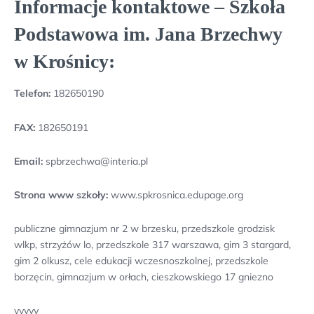
Informacje kontaktowe – Szkoła
Podstawowa im. Jana Brzechwy
w Krośnicy:
Telefon:
182650190
FAX:
182650191
Email:
spbrzechwa@interia.pl
Strona www szkoły:
www.spkrosnica.edupage.org
publiczne gimnazjum nr 2 w brzesku, przedszkole grodzisk
wlkp, strzyżów lo, przedszkole 317 warszawa, gim 3 stargard,
gim 2 olkusz, cele edukacji wczesnoszkolnej, przedszkole
borzęcin, gimnazjum w orłach, cieszkowskiego 17 gniezno
yyyyy