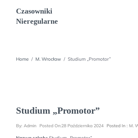
Skip
Czasowniki
to
content
Nieregularne
Home
/
M. Wrocław
/
Studium „Promotor”
Studium „Promotor”
By:
Admin
Posted On:
28 Października 2024
Posted In :
M. 
Nazwa szkoły:
Studium „Promotor”