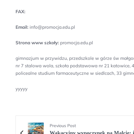
FAX:
Email:
info@promocja.edu.pl
Strona www szkoły:
promocja.edu.pl
gimnazjum w przywidzu, przedszkole w górze św małgorzat
nr 7 stalowa wola, szkoła podstawowa nr 21 katowice, 4
policealne studium farmaceutyczne w siedlcach, 33 gim
yyyyy
Previous Post
Wakacyjny wypoczynek na Malcie: i