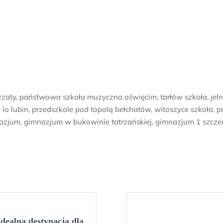
y, państwowa szkoła muzyczna oświęcim, tarłów szkoła, jelnica,
 lo lubin, przedszkole pod topolą bełchatów, witoszyce szkoła,
nazjum, gimnazjum w bukowinie tatrzańskiej, gimnazjum 1 szcze
dealna destynacja dla