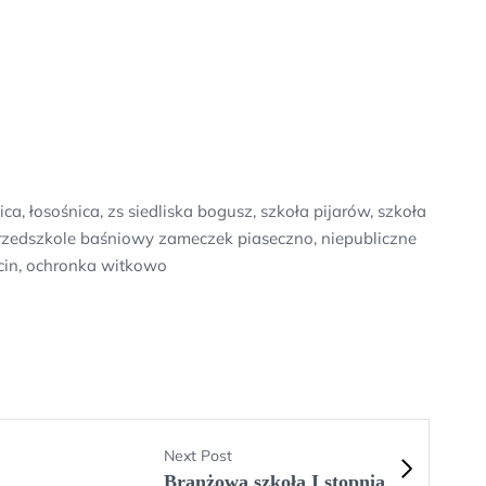
 łosośnica, zs siedliska bogusz, szkoła pijarów, szkoła
 przedszkole baśniowy zameczek piaseczno, niepubliczne
cin, ochronka witkowo
Next Post
Branżowa szkoła I stopnia