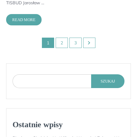
TISBUD Jarosław …
READ MORE
Stronicowanie
1
2
3
wpisów
SZUKAJ
Ostatnie wpisy