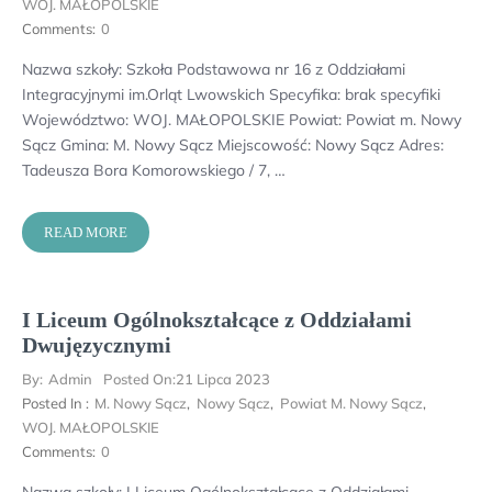
WOJ. MAŁOPOLSKIE
Comments:
0
Nazwa szkoły: Szkoła Podstawowa nr 16 z Oddziałami
Integracyjnymi im.Orląt Lwowskich Specyfika: brak specyfiki
Województwo: WOJ. MAŁOPOLSKIE Powiat: Powiat m. Nowy
Sącz Gmina: M. Nowy Sącz Miejscowość: Nowy Sącz Adres:
Tadeusza Bora Komorowskiego / 7, …
READ MORE
I Liceum Ogólnokształcące z Oddziałami
Dwujęzycznymi
By:
Admin
Posted On:
21 Lipca 2023
Posted In :
M. Nowy Sącz
,
Nowy Sącz
,
Powiat M. Nowy Sącz
,
WOJ. MAŁOPOLSKIE
Comments:
0
Nazwa szkoły: I Liceum Ogólnokształcące z Oddziałami