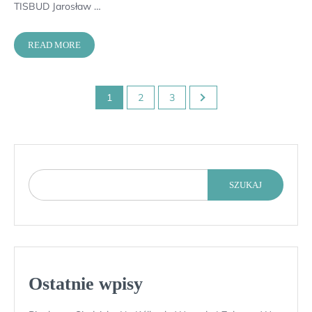
TISBUD Jarosław …
READ MORE
Stronicowanie
1
2
3
wpisów
SZUKAJ
Ostatnie wpisy