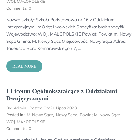
WOJ. MAŁOPOLSKIE
Comments:
0
Nazwa szkoły: Szkoła Podstawowa nr 16 z Oddziałami
Integracyjnymi im.Orląt Lwowskich Specyfika: brak specyfiki
Województwo: WOJ. MAŁOPOLSKIE Powiat: Powiat m. Nowy
Sącz Gmina: M. Nowy Sącz Miejscowość: Nowy Sącz Adres:
Tadeusza Bora Komorowskiego / 7, …
READ MORE
I Liceum Ogólnokształcące z Oddziałami
Dwujęzycznymi
By:
Admin
Posted On:
21 Lipca 2023
Posted In :
M. Nowy Sącz
,
Nowy Sącz
,
Powiat M. Nowy Sącz
,
WOJ. MAŁOPOLSKIE
Comments:
0
Nazwa szkoły: I Liceum Ogólnokształcące z Oddziałami