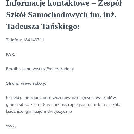
Informacje kontaktowe – Zespół
Szkół Samochodowych im. inż.
Tadeusza Tańskiego:
Telefon:
184143711
FAX:
Email:
zss.nowysacz@neostrada.pl
Strona www szkoły:
błaszki gimnazjum, dom wczasów dziecięcych świeradów,
gmina sitno, zso nr 8 w chełmie, ropczyce technikum, szkoła
książnice, gimnazjum dwujęzyczne
yyyyy