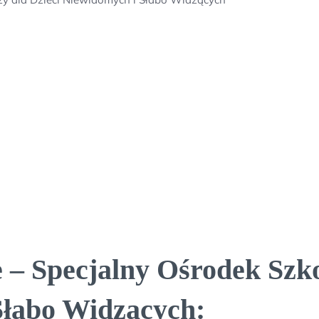
e – Specjalny Ośrodek Sz
Słabo Widzących: