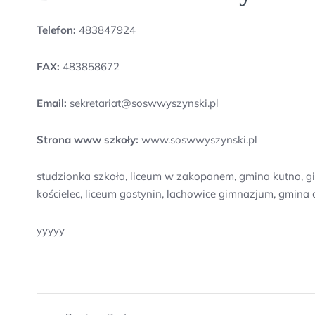
Telefon:
483847924
FAX:
483858672
Email:
sekretariat@soswwyszynski.pl
Strona www szkoły:
www.soswwyszynski.pl
studzionka szkoła, liceum w zakopanem, gmina kutno, g
kościelec, liceum gostynin, lachowice gimnazjum, gmina 
yyyyy