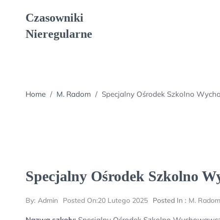
Skip
Czasowniki
to
content
Nieregularne
Home
/
M. Radom
/
Specjalny Ośrodek Szkolno Wycho
Specjalny Ośrodek Szkolno W
By:
Admin
Posted On:
20 Lutego 2025
Posted In :
M. Rado
Nazwa szkoły:
Specjalny Ośrodek Szkolno Wychowawczy