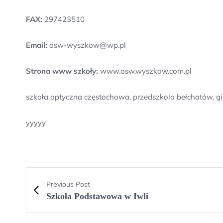
FAX:
297423510
Email:
osw-wyszkow@wp.pl
Strona www szkoły:
www.osw.wyszkow.com.pl
szkoła optyczna częstochowa, przedszkola bełchatów, g
yyyyy
Previous Post
Szkoła Podstawowa w Iwli