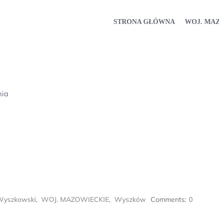
STRONA GŁÓWNA
WOJ. MA
nia
Wyszkowski
,
WOJ. MAZOWIECKIE
,
Wyszków
Comments:
0