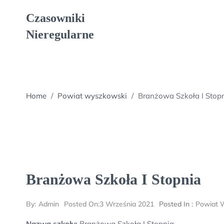
Skip
Czasowniki
to
content
Nieregularne
Home
/
Powiat wyszkowski
/
Branżowa Szkoła I Stop
Branżowa Szkoła I Stopnia
By:
Admin
Posted On:
3 Września 2021
Posted In :
Powiat 
Nazwa szkoły:
Branżowa Szkoła I Stopnia