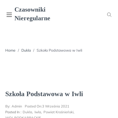
Skip
Czasowniki
to
content
Nieregularne
Home
/
Dukla
/
Szkoła Podstawowa w Iwli
Szkoła Podstawowa w Iwli
By:
Admin
Posted On:
3 Września 2021
Posted In :
Dukla
,
Iwla
,
Powiat Krośnieński
,
WOJ. PODKARPACKIE