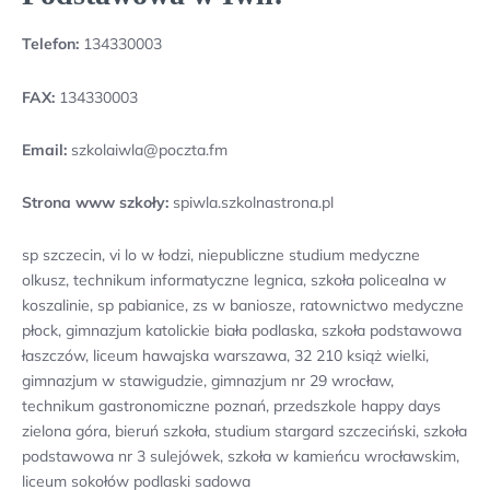
Telefon:
134330003
FAX:
134330003
Email:
szkolaiwla@poczta.fm
Strona www szkoły:
spiwla.szkolnastrona.pl
sp szczecin, vi lo w łodzi, niepubliczne studium medyczne
olkusz, technikum informatyczne legnica, szkoła policealna w
koszalinie, sp pabianice, zs w baniosze, ratownictwo medyczne
płock, gimnazjum katolickie biała podlaska, szkoła podstawowa
łaszczów, liceum hawajska warszawa, 32 210 książ wielki,
gimnazjum w stawigudzie, gimnazjum nr 29 wrocław,
technikum gastronomiczne poznań, przedszkole happy days
zielona góra, bieruń szkoła, studium stargard szczeciński, szkoła
podstawowa nr 3 sulejówek, szkoła w kamieńcu wrocławskim,
liceum sokołów podlaski sadowa