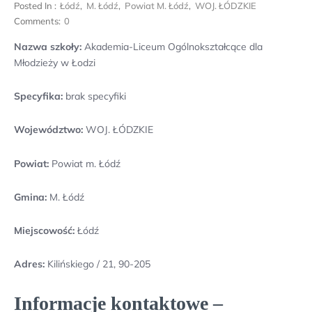
Posted In :
Łódź
,
M. Łódź
,
Powiat M. Łódź
,
WOJ. ŁÓDZKIE
Comments:
0
Nazwa szkoły:
Akademia-Liceum Ogólnokształcące dla
Młodzieży w Łodzi
Specyfika:
brak specyfiki
Województwo:
WOJ. ŁÓDZKIE
Powiat:
Powiat m. Łódź
Gmina:
M. Łódź
Miejscowość:
Łódź
Adres:
Kilińskiego / 21, 90-205
Informacje kontaktowe –