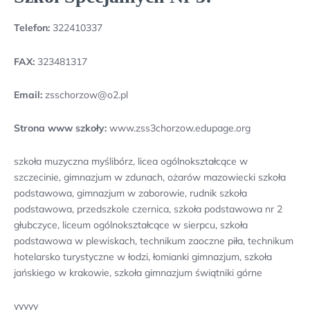
Telefon:
322410337
FAX:
323481317
Email:
zsschorzow@o2.pl
Strona www szkoły:
www.zss3chorzow.edupage.org
szkoła muzyczna myślibórz, licea ogólnokształcące w
szczecinie, gimnazjum w zdunach, ożarów mazowiecki szkoła
podstawowa, gimnazjum w zaborowie, rudnik szkoła
podstawowa, przedszkole czernica, szkoła podstawowa nr 2
głubczyce, liceum ogólnokształcące w sierpcu, szkoła
podstawowa w plewiskach, technikum zaoczne piła, technikum
hotelarsko turystyczne w łodzi, łomianki gimnazjum, szkoła
jańskiego w krakowie, szkoła gimnazjum świątniki górne
yyyyy