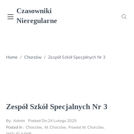
Skip
Czasowniki
to
content
Nieregularne
Home
/
Chorzów
/
Zespół Szkół Specjalnych Nr 3
Zespół Szkół Specjalnych Nr 3
By:
Admin
Posted On:
24 Lutego 2025
Posted In :
Chorzów
,
M. Chorzów
,
Powiat M. Chorzów
,
WOJ. ŚLĄSKIE