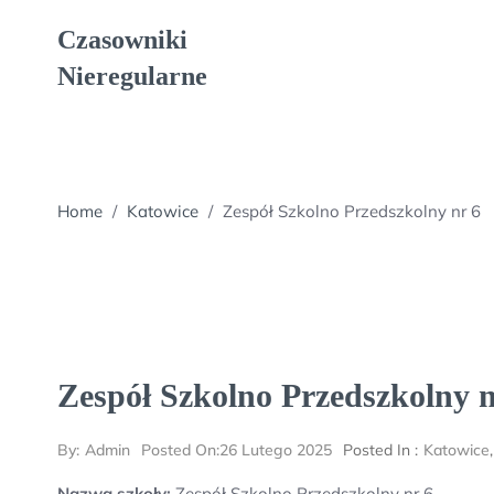
Skip
Czasowniki
to
content
Nieregularne
Home
/
Katowice
/
Zespół Szkolno Przedszkolny nr 6
Zespół Szkolno Przedszkolny n
By:
Admin
Posted On:
26 Lutego 2025
Posted In :
Katowice
Nazwa szkoły:
Zespół Szkolno Przedszkolny nr 6