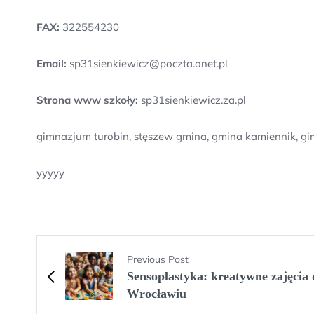
FAX:
322554230
Email:
sp31sienkiewicz@poczta.onet.pl
Strona www szkoły:
sp31sienkiewicz.za.pl
gimnazjum turobin, stęszew gmina, gmina kamiennik, gi
yyyyy
Previous Post
Sensoplastyka: kreatywne zajęcia 
Wrocławiu