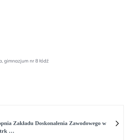
a, gimnazjum nr 8 łódź
topnia Zakładu Doskonalenia Zawodowego w
otrk …