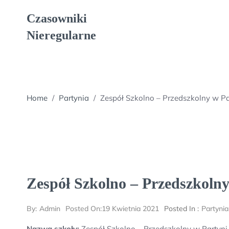
Skip
Czasowniki
to
content
Nieregularne
Home
/
Partynia
/
Zespół Szkolno – Przedszkolny w Pa
Zespół Szkolno – Przedszkolny
By:
Admin
Posted On:
19 Kwietnia 2021
Posted In :
Partynia
Nazwa szkoły:
Zespół Szkolno – Przedszkolny w Partyni