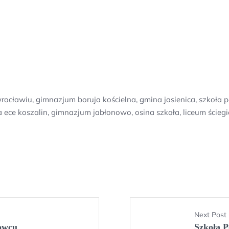
wrocławiu, gimnazjum boruja kościelna, gmina jasienica, szkoła
ece koszalin, gimnazjum jabłonowo, osina szkoła, liceum ściegi
Next Post
owcu
Szkoła 