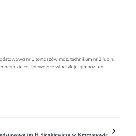
 podstawowa nr 1 tomaszów maz, technikum nr 2 lubin,
ennego kielce, śpiewające włóczykije, gimnazjum
Podstawowa im.H.Sienkiewicza w Krzczonowie