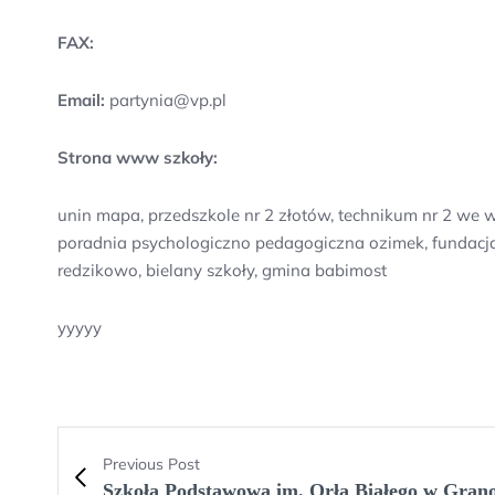
FAX:
Email:
partynia@vp.pl
Strona www szkoły:
unin mapa, przedszkole nr 2 złotów, technikum nr 2 we 
poradnia psychologiczno pedagogiczna ozimek, fundacja 
redzikowo, bielany szkoły, gmina babimost
yyyyy
Previous Post
Szkoła Podstawowa im. Orła Białego w Gran