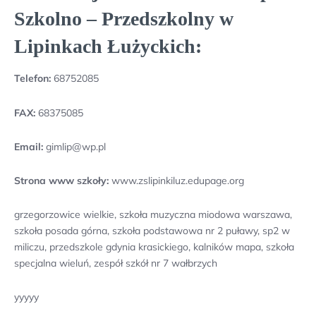
Szkolno – Przedszkolny w
Lipinkach Łużyckich:
Telefon:
68752085
FAX:
68375085
Email:
gimlip@wp.pl
Strona www szkoły:
www.zslipinkiluz.edupage.org
grzegorzowice wielkie, szkoła muzyczna miodowa warszawa,
szkoła posada górna, szkoła podstawowa nr 2 puławy, sp2 w
miliczu, przedszkole gdynia krasickiego, kalników mapa, szkoła
specjalna wieluń, zespół szkół nr 7 wałbrzych
yyyyy