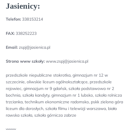
Jasienicy:
Telefon:
338153214
FAX:
338252223
Email:
zspj@jasienica.pl
Strona www szkoły:
www.zspj@jasienica.pl
przedszkole niepubliczne stokrotka, gimnazjum nr 12 w
szczecinie, oliwskie liceum ogólnokształcące, przedszkole
rejowiec, gimnazjum nr 9 gdańsk, szkoła podstawowa nr 2
bochnia, szkoła kandyty, gimnazjum nr 1 lubsko, szkoła rolnicza
trzcianka, technikum ekonomiczne radomsko, pskk zielona góra
liceum dla dorosłych, szkoła filmu i telewizji warszawa, biała
rawska szkoła, szkoła górnicza zabrze
yyyyy