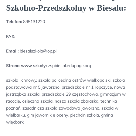
Szkolno-Przedszkolny w Biesalu:
Telefon:
895131220
FAX:
Email:
biesalszkola@op.pl
Strona www szkoły:
zspbiesal.edupage.org
szkoła lichnowy, szkoła policealna ostrów wielkopolski, szkoła
podstawowa nr 5 jaworzno, przedszkole nr 1 ropczyce, nowa
jastrząbka szkoła, przedszkole 29 częstochowa, gimnazjum w
racocie, osieczna szkoła, nasza szkoła zbaraska, technika
poznań, zasadnicza szkoła zawodowa jaworzno, szkoła w
wielbarku, gim jawornik e oceny, piechcin szkoła, gmina
więcbork