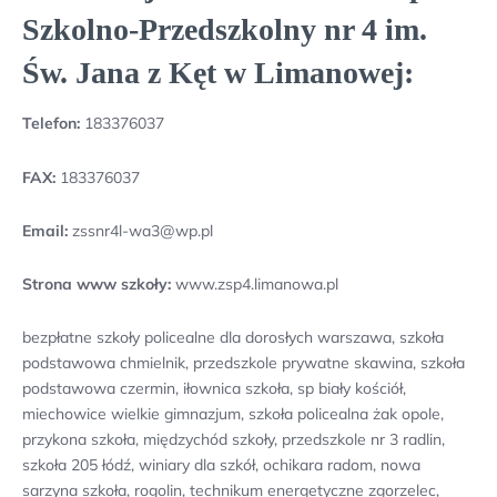
Szkolno-Przedszkolny nr 4 im.
Św. Jana z Kęt w Limanowej:
Telefon:
183376037
FAX:
183376037
Email:
zssnr4l-wa3@wp.pl
Strona www szkoły:
www.zsp4.limanowa.pl
bezpłatne szkoły policealne dla dorosłych warszawa, szkoła
podstawowa chmielnik, przedszkole prywatne skawina, szkoła
podstawowa czermin, iłownica szkoła, sp biały kościół,
miechowice wielkie gimnazjum, szkoła policealna żak opole,
przykona szkoła, międzychód szkoły, przedszkole nr 3 radlin,
szkoła 205 łódź, winiary dla szkół, ochikara radom, nowa
sarzyna szkoła, rogolin, technikum energetyczne zgorzelec,