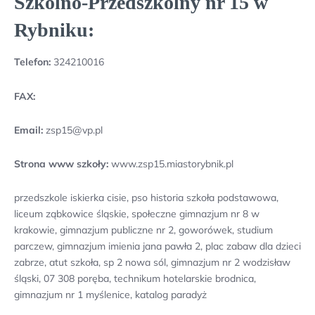
Szkolno-Przedszkolny nr 15 w
Rybniku:
Telefon:
324210016
FAX:
Email:
zsp15@vp.pl
Strona www szkoły:
www.zsp15.miastorybnik.pl
przedszkole iskierka cisie, pso historia szkoła podstawowa,
liceum ząbkowice śląskie, społeczne gimnazjum nr 8 w
krakowie, gimnazjum publiczne nr 2, goworówek, studium
parczew, gimnazjum imienia jana pawła 2, plac zabaw dla dzieci
zabrze, atut szkoła, sp 2 nowa sól, gimnazjum nr 2 wodzisław
śląski, 07 308 poręba, technikum hotelarskie brodnica,
gimnazjum nr 1 myślenice, katalog paradyż