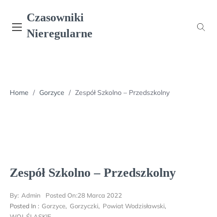
Skip
Czasowniki
to
content
Nieregularne
Home
/
Gorzyce
/
Zespół Szkolno – Przedszkolny
Zespół Szkolno – Przedszkolny
By:
Admin
Posted On:
28 Marca 2022
Posted In :
Gorzyce
,
Gorzyczki
,
Powiat Wodzisławski
,
WOJ. ŚLĄSKIE