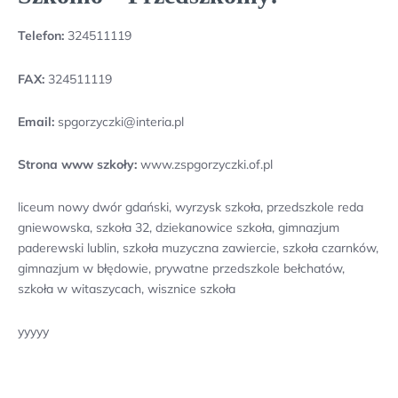
Telefon:
324511119
FAX:
324511119
Email:
spgorzyczki@interia.pl
Strona www szkoły:
www.zspgorzyczki.of.pl
liceum nowy dwór gdański, wyrzysk szkoła, przedszkole reda
gniewowska, szkoła 32, dziekanowice szkoła, gimnazjum
paderewski lublin, szkoła muzyczna zawiercie, szkoła czarnków,
gimnazjum w błędowie, prywatne przedszkole bełchatów,
szkoła w witaszycach, wisznice szkoła
yyyyy