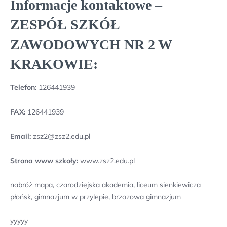
Informacje kontaktowe –
ZESPÓŁ SZKÓŁ
ZAWODOWYCH NR 2 W
KRAKOWIE:
Telefon:
126441939
FAX:
126441939
Email:
zsz2@zsz2.edu.pl
Strona www szkoły:
www.zsz2.edu.pl
nabróż mapa, czarodziejska akademia, liceum sienkiewicza
płońsk, gimnazjum w przylepie, brzozowa gimnazjum
yyyyy