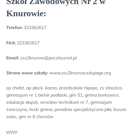
Szkół Zawodowych Nr 2 w
Knurowie:
Telefon:
323362617
FAX:
323362617
Email:
zsz2knurow@poczta.onet.pl
Strona www szkoły:
www.zsz2knurow.edupage.org
sp chełst, ap płock, kazno, przedszkole hipopo, zs staszica,
gimnazjum nr 1 bielsk podlaski, gim 51, gmina borkowice,
edukacja słupsk, wrocław technikum nr 7, gimnazjum
świeszyno, liszki gmina, poradnia specjalistyczna piła, liceum
solec, gim nr 8 chorzów
yyyyy