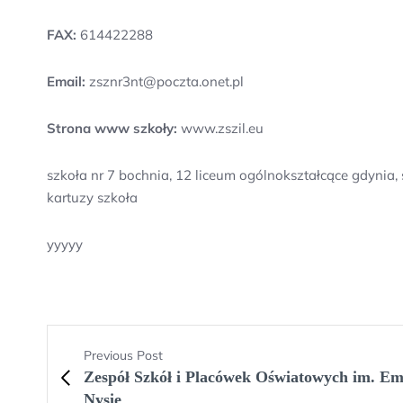
FAX:
614422288
Email:
zsznr3nt@poczta.onet.pl
Strona www szkoły:
www.zszil.eu
szkoła nr 7 bochnia, 12 liceum ogólnokształcące gdynia,
kartuzy szkoła
yyyyy
Previous Post
Zespół Szkół i Placówek Oświatowych im. Em
Nysie