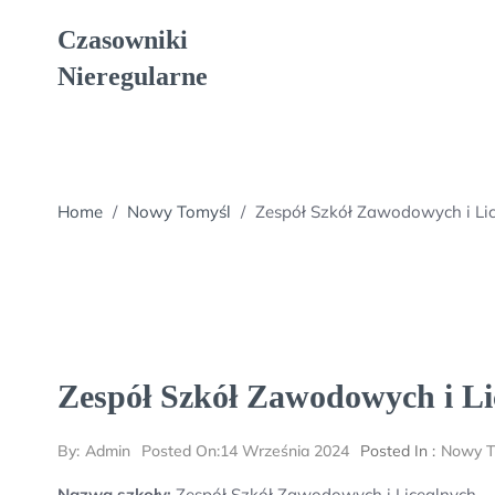
Skip
Czasowniki
to
content
Nieregularne
Home
/
Nowy Tomyśl
/
Zespół Szkół Zawodowych i Li
Zespół Szkół Zawodowych i Li
By:
Admin
Posted On:
14 Września 2024
Posted In :
Nowy T
Nazwa szkoły:
Zespół Szkół Zawodowych i Licealnych