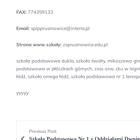
FAX:
774359133
Email:
spipprusinowice@interia.pl
Strona www szkoły:
zsprusinowice.edu.pl
szkoła podstawowa dukla, szkoła świdry, mikoszewo gim
podstawowa w płóczkach górnych, zsss osw, cku w legni
łódź, szkoła omega łódź, szkoła podstawowa nr 1 terespo
yyyyy
Previous Post
Szkoła Podstawowa Nr 1 z Oddziałami Dwuję