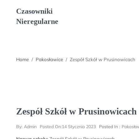
Skip
Czasowniki
to
content
Nieregularne
Home
/
Pakosławice
/
Zespół Szkół w Prusinowicach
Zespół Szkół w Prusinowicach
By:
Admin
Posted On:
14 Stycznia 2023
Posted In :
Pakosła
Nazwa szkoły:
Zespół Szkół w Prusinowicach