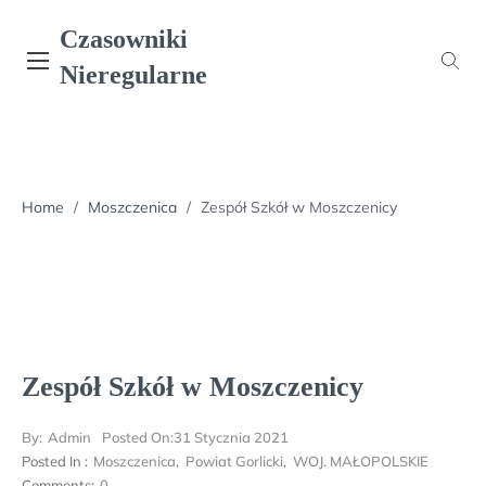
Skip
Czasowniki
to
content
Nieregularne
Home
/
Moszczenica
/
Zespół Szkół w Moszczenicy
Zespół Szkół w Moszczenicy
By:
Admin
Posted On:
31 Stycznia 2021
Posted In :
Moszczenica
,
Powiat Gorlicki
,
WOJ. MAŁOPOLSKIE
Comments:
0