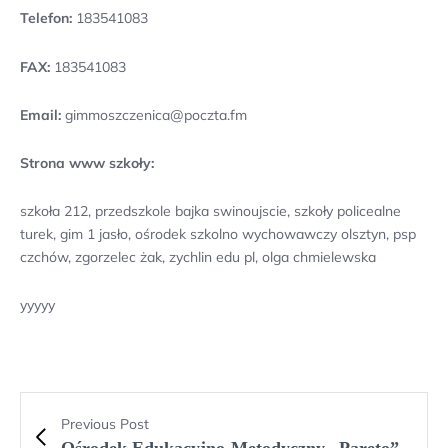
Telefon:
183541083
FAX:
183541083
Email:
gimmoszczenica@poczta.fm
Strona www szkoły:
szkoła 212, przedszkole bajka swinoujscie, szkoły policealne
turek, gim 1 jasło, ośrodek szkolno wychowawczy olsztyn, psp
czchów, zgorzelec żak, zychlin edu pl, olga chmielewska
yyyyy
Previous Post