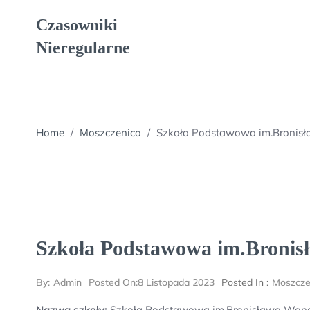
Skip
Czasowniki
to
content
Nieregularne
Home
/
Moszczenica
/
Szkoła Podstawowa im.Bronis
Szkoła Podstawowa im.Bronis
By:
Admin
Posted On:
8 Listopada 2023
Posted In :
Moszcze
Nazwa szkoły:
Szkoła Podstawowa im.Bronisława Wana