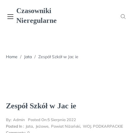
Skip
Czasowniki
to
content
Nieregularne
Home
/
Jata
/
Zespół Szkół w Jac ie
Zespół Szkół w Jac ie
By:
Admin
Posted On:
5 Sierpnia 2022
Posted In :
Jata
,
Jeżowe
,
Powiat Niżański
,
WOJ. PODKARPACKIE
Comments:
0