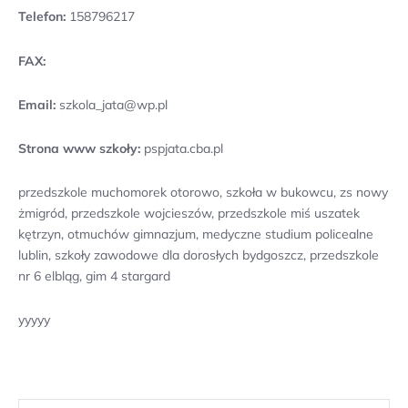
Telefon:
158796217
FAX:
Email:
szkola_jata@wp.pl
Strona www szkoły:
pspjata.cba.pl
przedszkole muchomorek otorowo, szkoła w bukowcu, zs nowy
żmigród, przedszkole wojcieszów, przedszkole miś uszatek
kętrzyn, otmuchów gimnazjum, medyczne studium policealne
lublin, szkoły zawodowe dla dorosłych bydgoszcz, przedszkole
nr 6 elbląg, gim 4 stargard
yyyyy